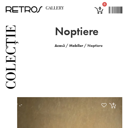
0
Noptiere
COLECȚIE
Acasă
/
Mobilier
/
Noptiere
€
300