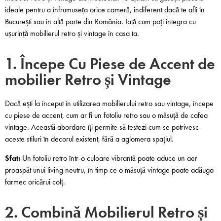
ideale pentru a înfrumuseța orice cameră, indiferent dacă te afli în
București sau în altă parte din România. Iată cum poți integra cu
ușurință mobilierul retro și vintage în casa ta.
1. Începe Cu Piese de Accent de
mobilier Retro și Vintage
Dacă ești la început în utilizarea mobilierului retro sau vintage, începe
cu piese de accent, cum ar fi un fotoliu retro sau o măsuță de cafea
vintage. Această abordare îți permite să testezi cum se potrivesc
aceste stiluri în decorul existent, fără a aglomera spațiul.
Sfat:
Un fotoliu retro într-o culoare vibrantă poate aduce un aer
proaspăt unui living neutru, în timp ce o măsuță vintage poate adăuga
farmec oricărui colț.
2. Combină Mobilierul Retro și