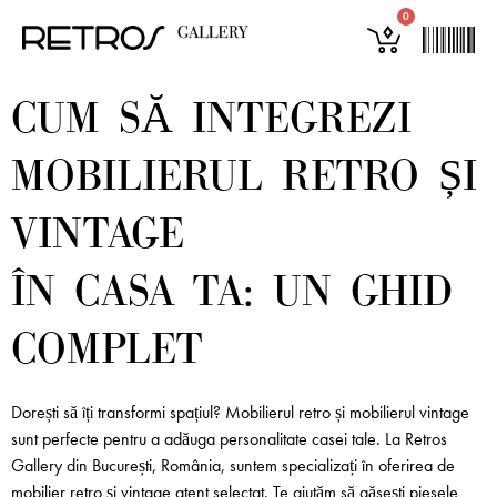
0
CUM SĂ INTEGREZI
MOBILIERUL RETRO ȘI
VINTAGE
ÎN CASA TA: UN GHID
COMPLET
Dorești să îți transformi spațiul? Mobilierul retro și mobilierul vintage
sunt perfecte pentru a adăuga personalitate casei tale. La Retros
Gallery din București, România, suntem specializați în oferirea de
mobilier retro și vintage atent selectat. Te ajutăm să găsești piesele